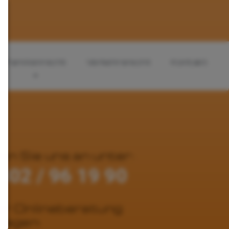
Familienrecht
Verkehrsrecht
Kontakt
en Sie uns an unter:
302 / 96 19 90
r Onlineberatung
ragen: