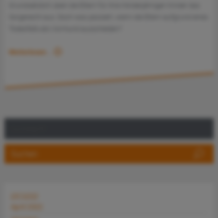
Grundsätzlich üben die Eltern für ihre minderjährigen Kinder das
Sorgerecht aus. Doch was passiert, wenn die Eltern aufgrund eines
Todesfalls als Vormund ausscheiden?
Weiterlesen …
2022
April 2022