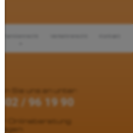
Familienrecht
Verkehrsrecht
Kontakt
en Sie uns an unter:
302 / 96 19 90
r Onlineberatung
ragen: