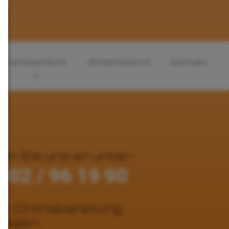
Familienrecht
Verkehrsrecht
Kontakt
en Sie uns an unter:
302 / 96 19 90
r Onlineberatung
ragen: